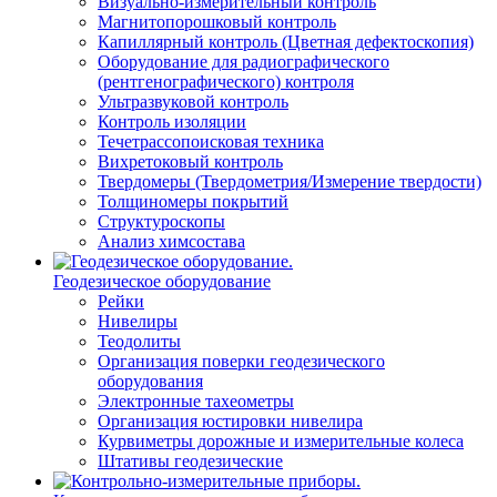
Визуально-измерительный контроль
Магнитопорошковый контроль
Капиллярный контроль (Цветная дефектоскопия)
Оборудование для радиографического
(рентгенографического) контроля
Ультразвуковой контроль
Контроль изоляции
Течетрассопоисковая техника
Вихретоковый контроль
Твердомеры (Твердометрия/Измерение твердости)
Толщиномеры покрытий
Структуроскопы
Анализ химсостава
Геодезическое оборудование
Рейки
Нивелиры
Теодолиты
Организация поверки геодезического
оборудования
Электронные тахеометры
Организация юстировки нивелира
Курвиметры дорожные и измерительные колеса
Штативы геодезические