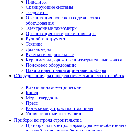
Нивелиры
Сканирующие системы
Теодолиты
Организация поверки геодезического
оборудования
Электронные тахеометры
Организация юстировки нивелира
Ручной инструмент
Техника
Дальномеры
Рулетки измерительные
Курвиметры дорожные и измерительные колеса
Поисковое оборудование
Навигаторы и навигационные приборы
Оборудование для определения механических свойств
Ключи динамометрические
Копер
Меры твердости
Пресс
Разрывные устройства и машины
Универсальные тест машины
Приборы контроля строительства
Приборы для контроля арматуры железобетонных
изделий и прочности бетона, кирпича