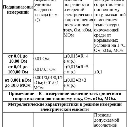
(единица
погрешности
сопротивления
Поддиапазоны
младшего
измерений
постоянному
измерений
разряда (е. м.
электрического
току, вызванной
р.))
сопротивления
изменением
постоянному
температуры
току, Ом, кОм,
окружающей
МОм
среды от
нормальных
условий на 1 °С,
Ом, кОм, МОм
от 0,01 до
±(0,015●R+4
0,01 Ом
10,00 Ом
е.м.р.)
от 0,01 до
±(0,015●R+5
0,01/0,1 Ом
100,00 Ом
е.м.р.)
±0,1
0,001/0,01/0,1/1
от 0,001 кОм
±(0,03●R+3
кОм; 0,01/0,1
до 10,0 МОм
е.м.р.)
МОм
Примечание – R - измеренное значение электрического
сопротивления постоянному току, Ом, кОм, МОм.
Метрологические характеристики в режиме измерений
электрической емкости
Пределы
допускаемой
абсолютной