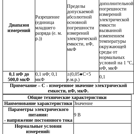
дополнительной
Пределы
погрешности
допускаемой
измерений
Разрешение
абсолютной
электрической
(единица
основной
Диапазон
емкости
младшего
погрешности
измерений
вызванной
разряда (е. м.
измерений
изменением
р.))
электрической
температуры
емкости, нФ,
окружающей
мкФ
среды от
нормальных
условий на 1 °С,
нФ, мкФ
0,1 нФ до
0,1 нФ; 0,1
±(0,05●C+5
0,1
500,0 мкФ
мкФ
е.м.р.)
Примечание – C - измеренное значение электрической
емкости, нФ, мкФ.
Общие технические характеристики
Наименование характеристики
Значение
Параметры электрического
питания:
9 В
- напряжение постоянного тока
Нормальные условия
измерений: