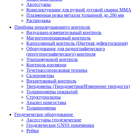
Аксессуары
Комплектующие для ручной дуговой сварки MMA
Плазменная резка металла толщиной до 200 мм
Распродажа
Приборы неразрушающего контроля
Визуально-измерительный контроль
Магнитопорошковый контроль
Капиллярный контроль (Цветная дефектоскопия)
Оборудование для радиографического
(рентгенографического) контроля
Ультразвуковой контроль
Контроль изоляции
Течетрассопоисковая техника
Склерометры
Вихретоковый контроль
Твердомеры (Твердометрия/Измерение твердости)
Толщиномеры покрытий
Структуроскопы
Анализ химсостава
Толщиномеры
Геодезическое оборудование
Аксессуары геодезические
Геодезические GNSS приемники
Рейки