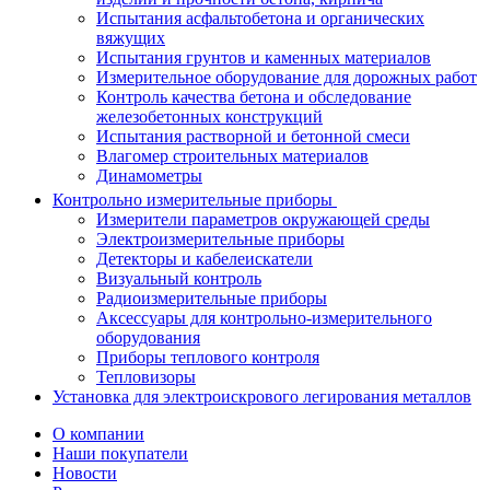
Испытания асфальтобетона и органических
вяжущих
Испытания грунтов и каменных материалов
Измерительное оборудование для дорожных работ
Контроль качества бетона и обследование
железобетонных конструкций
Испытания растворной и бетонной смеси
Влагомер строительных материалов
Динамометры
Контрольно измерительные приборы
Измерители параметров окружающей среды
Электроизмерительные приборы
Детекторы и кабелеискатели
Визуальный контроль
Радиоизмерительные приборы
Аксессуары для контрольно-измерительного
оборудования
Приборы теплового контроля
Тепловизоры
Установка для электроискрового легирования металлов
О компании
Наши покупатели
Новости