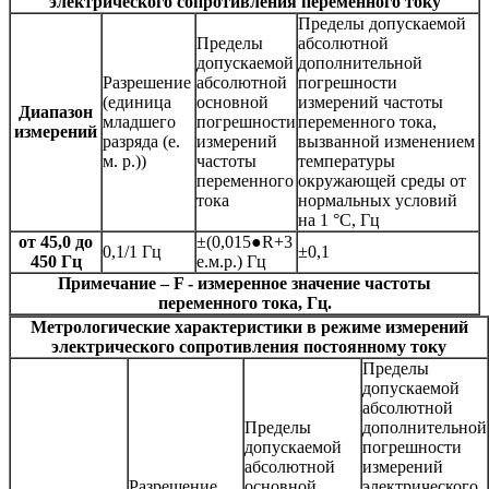
электрического сопротивления переменного току
Пределы допускаемой
Пределы
абсолютной
допускаемой
дополнительной
Разрешение
абсолютной
погрешности
(единица
основной
измерений частоты
Диапазон
младшего
погрешности
переменного тока,
измерений
разряда (е.
измерений
вызванной изменением
м. р.))
частоты
температуры
переменного
окружающей среды от
тока
нормальных условий
на 1 °С, Гц
от 45,0 до
±(0,015●R+3
0,1/1 Гц
±0,1
450 Гц
е.м.р.) Гц
Примечание – F - измеренное значение частоты
переменного тока, Гц.
Метрологические характеристики в режиме измерений
электрического сопротивления постоянному току
Пределы
допускаемой
абсолютной
Пределы
дополнительной
допускаемой
погрешности
абсолютной
измерений
Разрешение
основной
электрического