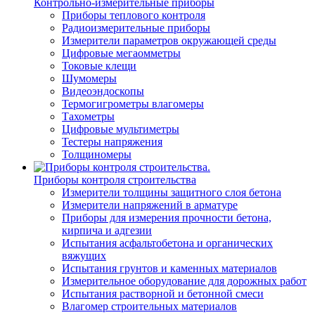
Контрольно-измерительные приборы
Приборы теплового контроля
Радиоизмерительные приборы
Измерители параметров окружающей среды
Цифровые мегаомметры
Токовые клещи
Шумомеры
Видеоэндоскопы
Термогигрометры влагомеры
Тахометры
Цифровые мультиметры
Тестеры напряжения
Толщиномеры
Приборы контроля строительства
Измерители толщины защитного слоя бетона
Измерители напряжений в арматуре
Приборы для измерения прочности бетона,
кирпича и адгезии
Испытания асфальтобетона и органических
вяжущих
Испытания грунтов и каменных материалов
Измерительное оборудование для дорожных работ
Испытания растворной и бетонной смеси
Влагомер строительных материалов