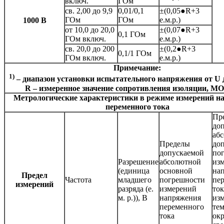
включ.
ГОм
св. 2,00 до 9,9
0,01/0,1
±(0,05●R+3
ГОм
ГОм
е.м.р.)
1000 В
от 10,0 до 20,0
±(0,07●R+3
0,1 ГОм
ГОм включ.
е.м.р.)
св. 20,0 до 200
±(0,2●R+3
0,1/1 ГОм
ГОм включ.
е.м.р.)
Примечание:
1)
– диапазон установки испытательного напряжения от U д
R – измеренное значение сопротивления изоляции, М
Метрологические характеристики в режиме измерений н
переменного тока
Пр
до
аб
Пределы
до
допускаемой
по
Разрешение
абсолютной
из
(единица
основной
на
Предел
Частота
младшего
погрешности
пе
измерений
разряда (е.
измерений
ток
м. р.)), В
напряжения
из
переменного
те
тока
ок