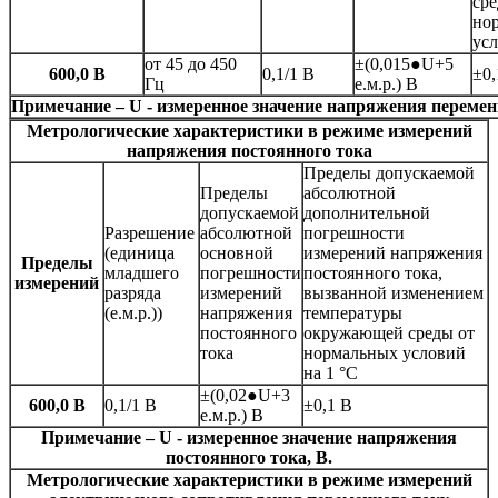
сре
но
усл
от 45 до 450
±(0,015●U+5
600,0 В
0,1/1 В
±0,
Гц
е.м.р.) В
Примечание – U - измеренное значение напряжения переменн
Метрологические характеристики в режиме измерений
напряжения постоянного тока
Пределы допускаемой
Пределы
абсолютной
допускаемой
дополнительной
Разрешение
абсолютной
погрешности
(единица
основной
измерений напряжения
Пределы
младшего
погрешности
постоянного тока,
измерений
разряда
измерений
вызванной изменением
(е.м.р.))
напряжения
температуры
постоянного
окружающей среды от
тока
нормальных условий
на 1 °С
±(0,02●U+3
600,0 В
0,1/1 В
±0,1 В
е.м.р.) В
Примечание – U - измеренное значение напряжения
постоянного тока, В.
Метрологические характеристики в режиме измерений