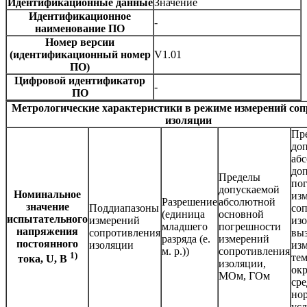
Идентификационные данные
Значение
Идентификационное
-
наименование ПО
Номер версии
(идентификационный номер
V1.01
ПО)
Цифровой идентификатор
-
ПО
Метрологические характеристики в режиме измерений со
изоляции
Пр
до
аб
до
Пределы
по
допускаемой
Номинальное
из
Разрешение
абсолютной
значение
Поддиапазоны
со
(единица
основной
испытательного
измерений
изо
младшего
погрешности
напряжения
сопротивления
вы
разряда (е.
измерений
постоянного
изоляции
из
м. р.))
сопротивления
1)
те
тока, U, В
изоляции,
ок
МОм, ГОм
сре
но
усл