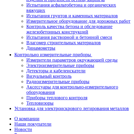
Испытания асфальтобетона и органических
вяжущих
Испытания грунтов и каменных материалов
Измерительное оборудование для дорожных работ
Контроль качества бетона и обследование
железобетонных конструкций
Испытания растворной и бетонной смеси
Влагомер строительных материалов
Динамометры
Контрольно измерительные приборы
Измерители параметров окружающей среды
Электроизмерительные приборы
Детекторы и кабелеискатели
Визуальный контроль
Радиоизмерительные приборы
Аксессуары для контрольно-измерительного
оборудования
Приборы теплового контроля
Тепловизоры
Установка для электроискрового легирования металлов
О компании
Наши покупатели
Новости