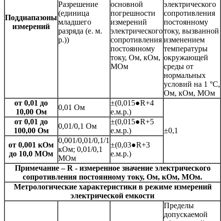
Разрешение
основной
электрического
(единица
погрешности
сопротивления
Поддиапазоны
младшего
измерений
постоянному
измерений
разряда (е. м.
электрического
току, вызванной
р.))
сопротивления
изменением
постоянному
температуры
току, Ом, кОм,
окружающей
МОм
среды от
нормальных
условий на 1 °С,
Ом, кОм, МОм
от 0,01 до
±(0,015●R+4
0,01 Ом
10,00 Ом
е.м.р.)
от 0,01 до
±(0,015●R+5
0,01/0,1 Ом
100,00 Ом
е.м.р.)
±0,1
0,001/0,01/0,1/1
от 0,001 кОм
±(0,03●R+3
кОм; 0,01/0,1
до 10,0 МОм
е.м.р.)
МОм
Примечание – R - измеренное значение электрического
сопротивления постоянному току, Ом, кОм, МОм.
Метрологические характеристики в режиме измерений
электрической емкости
Пределы
допускаемой