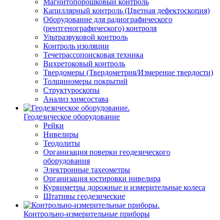
Магнитопорошковый контроль
Капиллярный контроль (Цветная дефектоскопия)
Оборудование для радиографического
(рентгенографического) контроля
Ультразвуковой контроль
Контроль изоляции
Течетрассопоисковая техника
Вихретоковый контроль
Твердомеры (Твердометрия/Измерение твердости)
Толщиномеры покрытий
Структуроскопы
Анализ химсостава
Геодезическое оборудование
Рейки
Нивелиры
Теодолиты
Организация поверки геодезического
оборудования
Электронные тахеометры
Организация юстировки нивелира
Курвиметры дорожные и измерительные колеса
Штативы геодезические
Контрольно-измерительные приборы