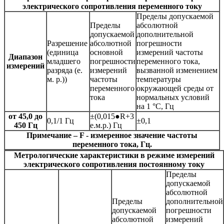
электрического сопротивления переменного току
Пределы допускаемой
Пределы
абсолютной
допускаемой
дополнительной
Разрешение
абсолютной
погрешности
(единица
основной
измерений частоты
Диапазон
младшего
погрешности
переменного тока,
измерений
разряда (е.
измерений
вызванной изменением
м. р.))
частоты
температуры
переменного
окружающей среды от
тока
нормальных условий
на 1 °С, Гц
от 45,0 до
±(0,015●R+3
0,1/1 Гц
±0,1
450 Гц
е.м.р.) Гц
Примечание – F - измеренное значение частоты
переменного тока, Гц.
Метрологические характеристики в режиме измерений
электрического сопротивления постоянному току
Пределы
допускаемой
абсолютной
Пределы
дополнительной
допускаемой
погрешности
абсолютной
измерений