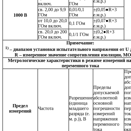
е.м.р.)
включ.
ГОм
св. 2,00 до 9,9
0,01/0,1
±(0,05●R+3
ГОм
ГОм
е.м.р.)
1000 В
от 10,0 до 20,0
±(0,07●R+3
0,1 ГОм
ГОм включ.
е.м.р.)
св. 20,0 до 200
±(0,2●R+3
0,1/1 ГОм
ГОм включ.
е.м.р.)
Примечание:
1)
– диапазон установки испытательного напряжения от U д
R – измеренное значение сопротивления изоляции, М
Метрологические характеристики в режиме измерений н
переменного тока
Пр
до
аб
Пределы
до
допускаемой
по
Разрешение
абсолютной
из
(единица
основной
на
Предел
Частота
младшего
погрешности
пе
измерений
разряда (е.
измерений
ток
м. р.)), В
напряжения
из
переменного
те
тока
ок