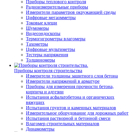
Приборы теплового контроля
Радиоизмерительные приборы
Измерители параметров окружающей среды
Цифровые мегаомметры
Токовые клещи
Шумомеры
Видеоэндоскопы
Термогигрометры влагомеры
Тахометры
Цифровые мультиметры
Тестеры напряжения
Толщиномеры
Приборы контроля строительства
Измерители толщины защитного слоя бетона
Измерители напряжений в арматуре
Приборы для измерения прочности бетона,
кирпича и адгезии
Испытания асфальтобетона и органических
вяжущих
Испытания грунтов и каменных материалов
Измерительное оборудование для дорожных работ
Испытания растворной и бетонной смеси
Влагомер строительных материалов
Динамометры