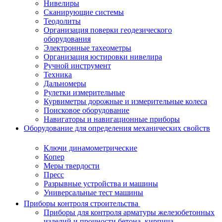
Нивелиры
Сканирующие системы
Теодолиты
Организация поверки геодезического
оборудования
Электронные тахеометры
Организация юстировки нивелира
Ручной инструмент
Техника
Дальномеры
Рулетки измерительные
Курвиметры дорожные и измерительные колеса
Поисковое оборудование
Навигаторы и навигационные приборы
Оборудование для определения механических свойств
Ключи динамометрические
Копер
Меры твердости
Пресс
Разрывные устройства и машины
Универсальные тест машины
Приборы контроля строительства
Приборы для контроля арматуры железобетонных
изделий и прочности бетона, кирпича