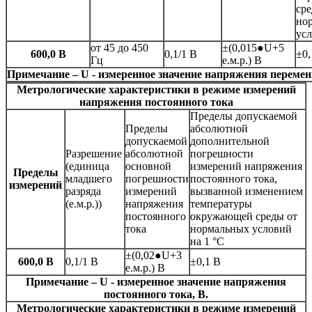
сре
но
усл
от 45 до 450
±(0,015●U+5
600,0 В
0,1/1 В
±0,
Гц
е.м.р.) В
Примечание – U - измеренное значение напряжения переменн
Метрологические характеристики в режиме измерений
напряжения постоянного тока
Пределы допускаемой
Пределы
абсолютной
допускаемой
дополнительной
Разрешение
абсолютной
погрешности
(единица
основной
измерений напряжения
Пределы
младшего
погрешности
постоянного тока,
измерений
разряда
измерений
вызванной изменением
(е.м.р.))
напряжения
температуры
постоянного
окружающей среды от
тока
нормальных условий
на 1 °С
±(0,02●U+3
600,0 В
0,1/1 В
±0,1 В
е.м.р.) В
Примечание – U - измеренное значение напряжения
постоянного тока, В.
Метрологические характеристики в режиме измерений