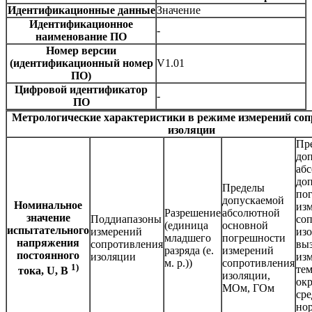
Идентификационные данные
Значение
Идентификационное
-
наименование ПО
Номер версии
(идентификационный номер
V1.01
ПО)
Цифровой идентификатор
-
ПО
Метрологические характеристики в режиме измерений со
изоляции
Пр
до
аб
до
Пределы
по
допускаемой
Номинальное
из
Разрешение
абсолютной
значение
Поддиапазоны
со
(единица
основной
испытательного
измерений
изо
младшего
погрешности
напряжения
сопротивления
вы
разряда (е.
измерений
постоянного
изоляции
из
м. р.))
сопротивления
1)
те
тока, U, В
изоляции,
ок
МОм, ГОм
сре
но