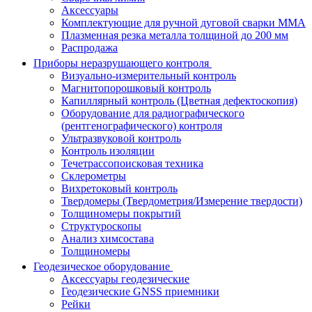
Аксессуары
Комплектующие для ручной дуговой сварки MMA
Плазменная резка металла толщиной до 200 мм
Распродажа
Приборы неразрушающего контроля
Визуально-измерительный контроль
Магнитопорошковый контроль
Капиллярный контроль (Цветная дефектоскопия)
Оборудование для радиографического
(рентгенографического) контроля
Ультразвуковой контроль
Контроль изоляции
Течетрассопоисковая техника
Склерометры
Вихретоковый контроль
Твердомеры (Твердометрия/Измерение твердости)
Толщиномеры покрытий
Структуроскопы
Анализ химсостава
Толщиномеры
Геодезическое оборудование
Аксессуары геодезические
Геодезические GNSS приемники
Рейки