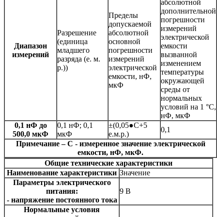
абсолютной
дополнительной
Пределы
погрешности
допускаемой
измерений
Разрешение
абсолютной
электрической
(единица
основной
Диапазон
емкости
младшего
погрешности
измерений
вызванной
разряда (е. м.
измерений
изменением
р.))
электрической
температуры
емкости, нФ,
окружающей
мкФ
среды от
нормальных
условий на 1 °С,
нФ, мкФ
0,1 нФ до
0,1 нФ; 0,1
±(0,05●C+5
0,1
500,0 мкФ
мкФ
е.м.р.)
Примечание – C - измеренное значение электрической
емкости, нФ, мкФ.
Общие технические характеристики
Наименование характеристики
Значение
Параметры электрического
питания:
9 В
- напряжение постоянного тока
Нормальные условия