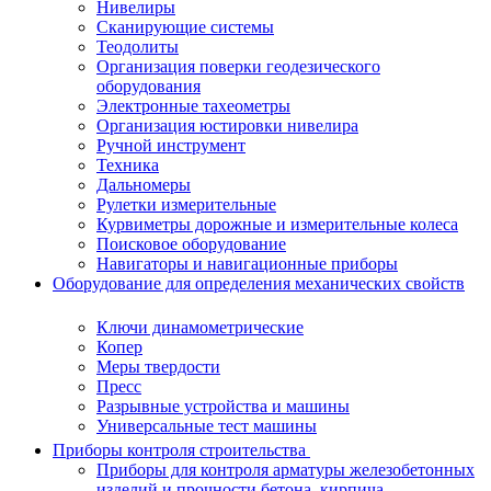
Нивелиры
Сканирующие системы
Теодолиты
Организация поверки геодезического
оборудования
Электронные тахеометры
Организация юстировки нивелира
Ручной инструмент
Техника
Дальномеры
Рулетки измерительные
Курвиметры дорожные и измерительные колеса
Поисковое оборудование
Навигаторы и навигационные приборы
Оборудование для определения механических свойств
Ключи динамометрические
Копер
Меры твердости
Пресс
Разрывные устройства и машины
Универсальные тест машины
Приборы контроля строительства
Приборы для контроля арматуры железобетонных
изделий и прочности бетона, кирпича