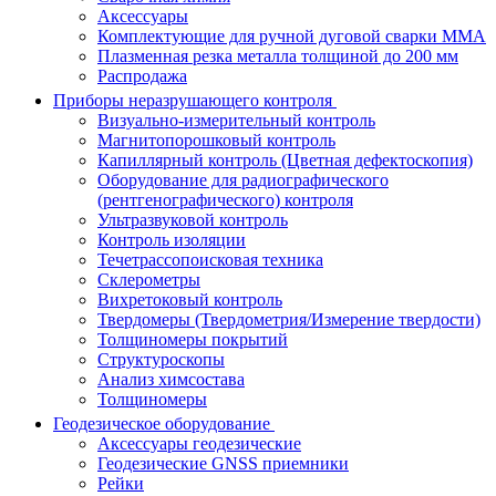
Аксессуары
Комплектующие для ручной дуговой сварки MMA
Плазменная резка металла толщиной до 200 мм
Распродажа
Приборы неразрушающего контроля
Визуально-измерительный контроль
Магнитопорошковый контроль
Капиллярный контроль (Цветная дефектоскопия)
Оборудование для радиографического
(рентгенографического) контроля
Ультразвуковой контроль
Контроль изоляции
Течетрассопоисковая техника
Склерометры
Вихретоковый контроль
Твердомеры (Твердометрия/Измерение твердости)
Толщиномеры покрытий
Структуроскопы
Анализ химсостава
Толщиномеры
Геодезическое оборудование
Аксессуары геодезические
Геодезические GNSS приемники
Рейки