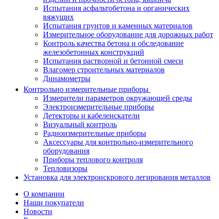
Испытания асфальтобетона и органических
вяжущих
Испытания грунтов и каменных материалов
Измерительное оборудование для дорожных работ
Контроль качества бетона и обследование
железобетонных конструкций
Испытания растворной и бетонной смеси
Влагомер строительных материалов
Динамометры
Контрольно измерительные приборы
Измерители параметров окружающей среды
Электроизмерительные приборы
Детекторы и кабелеискатели
Визуальный контроль
Радиоизмерительные приборы
Аксессуары для контрольно-измерительного
оборудования
Приборы теплового контроля
Тепловизоры
Установка для электроискрового легирования металлов
О компании
Наши покупатели
Новости