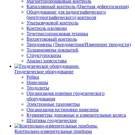
Магнитопорошковый контроль
Капиллярный контроль (Цветная дефектоскопия)
Оборудование для радиографического
(рентгенографического) контроля
Ультразвуковой контроль
Контроль изоляции
Течетрассопоисковая техника
Вихретоковый контроль
Твердомеры (Твердометрия/Измерение твердости)
Толщиномеры покрытий
Структуроскопы
Анализ химсостава
Геодезическое оборудование
Рейки
Нивелиры
Теодолиты
Организация поверки геодезического
оборудования
Электронные тахеометры
Организация юстировки нивелира
Курвиметры дорожные и измерительные колеса
Штативы геодезические
Контрольно-измерительные приборы