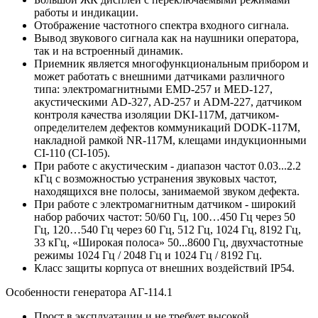
работы и индикации.
Отображение частотного спектра входного сигнала.
Вывод звукового сигнала как на наушники оператора,
так и на встроенный динамик.
Приемник является многофункциональным прибором и
может работать с внешними датчиками различного
типа: электромагнитными EMD-257 и MED-127,
акустическими AD-327, AD-257 и ADM-227, датчиком
контроля качества изоляции DKI-117M, датчиком-
определителем дефектов коммуникаций DODK-117M,
накладной рамкой NR-117М, клещами индукционными
CI-110 (CI-105).
При работе с акустическим - диапазон частот 0.03...2.2
кГц с возможностью устранения звуковых частот,
находящихся вне полосы, занимаемой звуком дефекта.
При работе с электромагнитным датчиком - широкий
набор рабочих частот: 50/60 Гц, 100…450 Гц через 50
Гц, 120…540 Гц через 60 Гц, 512 Гц, 1024 Гц, 8192 Гц,
33 кГц, «Широкая полоса» 50...8600 Гц, двухчастотные
режимы 1024 Гц / 2048 Гц и 1024 Гц / 8192 Гц.
Класс защиты корпуса от внешних воздействий IP54.
Особенности генератора АГ-114.1
Прост в эксплуатации и не требует высокой