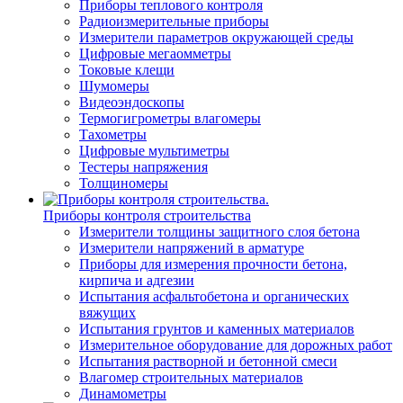
Приборы теплового контроля
Радиоизмерительные приборы
Измерители параметров окружающей среды
Цифровые мегаомметры
Токовые клещи
Шумомеры
Видеоэндоскопы
Термогигрометры влагомеры
Тахометры
Цифровые мультиметры
Тестеры напряжения
Толщиномеры
Приборы контроля строительства
Измерители толщины защитного слоя бетона
Измерители напряжений в арматуре
Приборы для измерения прочности бетона,
кирпича и адгезии
Испытания асфальтобетона и органических
вяжущих
Испытания грунтов и каменных материалов
Измерительное оборудование для дорожных работ
Испытания растворной и бетонной смеси
Влагомер строительных материалов
Динамометры