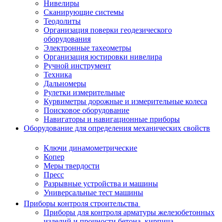
Нивелиры
Сканирующие системы
Теодолиты
Организация поверки геодезического
оборудования
Электронные тахеометры
Организация юстировки нивелира
Ручной инструмент
Техника
Дальномеры
Рулетки измерительные
Курвиметры дорожные и измерительные колеса
Поисковое оборудование
Навигаторы и навигационные приборы
Оборудование для определения механических свойств
Ключи динамометрические
Копер
Меры твердости
Пресс
Разрывные устройства и машины
Универсальные тест машины
Приборы контроля строительства
Приборы для контроля арматуры железобетонных
изделий и прочности бетона, кирпича