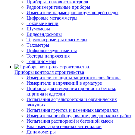
Приборы теплового контроля
Радиоизмерительные приборы
Измерители параметров окружающей среды
Цифровые мегаомметры
Токовые клещи
Шумомеры
Видеоэндоскопы
Термогигрометры влагомеры
Тахометры
Цифровые мультиметры
Тестеры напряжения
Толщиномеры
Приборы контроля строительства
Измерители толщины защитного слоя бетона
Измерители напряжений в арматуре
Приборы для измерения прочности бетона,
кирпича и адгезии
Испытания асфальтобетона и органических
вяжущих
Испытания грунтов и каменных материалов
Измерительное оборудование для дорожных работ
Испытания растворной и бетонной смеси
Влагомер строительных материалов
Динамометры