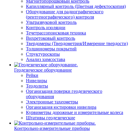
Магнитопорошковый контроль
Капиллярный контроль (Цветная дефектоскопия)
Оборудование для радиографического
(рентгенографического) контроля
Ультразвуковой контроль
Контроль изоляции
Течетрассопоисковая техника
Вихретоковый контроль
Твердомеры (Твердометрия/Измерение твердости)
Толщиномеры покрытий
Структуроскопы
Анализ химсостава
Геодезическое оборудование
Рейки
Нивелиры
Теодолиты
Организация поверки геодезического
оборудования
Электронные тахеометры
Организация юстировки нивелира
Курвиметры дорожные и измерительные колеса
Штативы геодезические
Контрольно-измерительные приборы