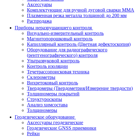
Аксессуары
Комплектующие для ручной дуговой сварки MMA
Плазменная резка металла толщиной до 200 мм
Распродажа
Приборы неразрушающего контроля
Визуально-измерительный контроль
Магнитопорошковый контроль
Капиллярный контроль (Цветная дефектоскопия)
Оборудование для радиографического
(рентгенографического) контроля
Ультразвуковой контроль
Контроль изоляции
Течетрассопоисковая техника
Склерометры
Вихретоковый контроль
Твердомеры (Твердометрия/Измерение твердости)
Толщиномеры покрытий
Структуроскопы
Анализ химсостава
Толщиномеры
Геодезическое оборудование
Аксессуары геодезические
Геодезические GNSS приемники
Рейки