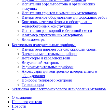
Испытания асфальтобетона и органических
вяжущих
Испытания грунтов и каменных материалов
Измерительное оборудование для дорожных работ
Контроль качества бетона и обследование
железобетонных конструкций
Испытания растворной и бетонной смеси
Влагомер строительных материалов
Динамометры
Контрольно измерительные приборы
Измерители параметров окружающей среды
Электроизмерительные приборы
Детекторы и кабелеискатели
Визуальный контроль
Радиоизмерительные приборы
Аксессуары для контрольно-измерительного
оборудования
Приборы теплового контроля
Тепловизоры
Установка для электроискрового легирования металлов
О компании
Наши покупатели
Новости