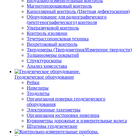
Визуально-измерительный контроль
Магнитопорошковый контроль
Капиллярный контроль (Цветная дефектоскопия)
Оборудование для радиографического
(рентгенографического) контроля
Ультразвуковой контроль
Контроль изоляции
Течетрассопоисковая техника
Вихретоковый контроль
Твердомеры (Твердометрия/Измерение твердости)
Толщиномеры покрытий
Структуроскопы
Анализ химсостава
Геодезическое оборудование
Рейки
Нивелиры
Теодолиты
Организация поверки геодезического
оборудования
Электронные тахеометры
Организация юстировки нивелира
Курвиметры дорожные и измерительные колеса
Штативы геодезические