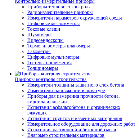
Контрольно-измерительные приборы
Приборы теплового контроля
Радиоизмерительные приборы
Измерители параметров окружающей среды
Цифровые мегаомметры
Токовые клещи
Шумомеры
Видеоэндоскопы
Термогигрометры влагомеры
Тахометры
Цифровые мультиметры
Тестеры напряжения
Толщиномеры
Приборы контроля строительства
Измерители толщины защитного слоя бетона
Измерители напряжений в арматуре
Приборы для измерения прочности бетона,
кирпича и адгезии
Испытания асфальтобетона и органических
вяжущих
Испытания грунтов и каменных материалов
Измерительное оборудование для дорожных работ
Испытания растворной и бетонной смеси
Влагомер строительных материалов