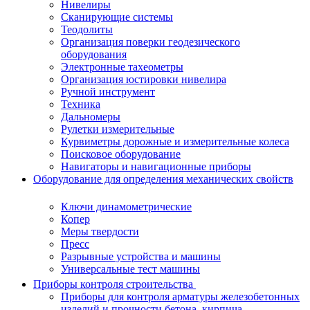
Нивелиры
Сканирующие системы
Теодолиты
Организация поверки геодезического
оборудования
Электронные тахеометры
Организация юстировки нивелира
Ручной инструмент
Техника
Дальномеры
Рулетки измерительные
Курвиметры дорожные и измерительные колеса
Поисковое оборудование
Навигаторы и навигационные приборы
Оборудование для определения механических свойств
Ключи динамометрические
Копер
Меры твердости
Пресс
Разрывные устройства и машины
Универсальные тест машины
Приборы контроля строительства
Приборы для контроля арматуры железобетонных
изделий и прочности бетона, кирпича