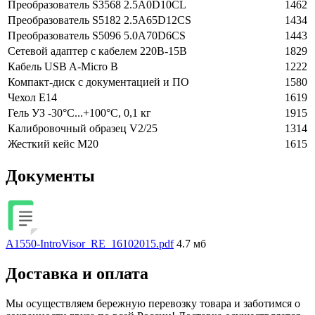
Преобразователь S3568 2.5A0D10CL
1462
Преобразователь S5182 2.5A65D12CS
1434
Преобразователь S5096 5.0A70D6CS
1443
Сетевой адаптер с кабелем 220В-15В
1829
Кабель USB A-Micro B
1222
Компакт-диск с документацией и ПО
1580
Чехол Е14
1619
Гель УЗ -30°C...+100°C, 0,1 кг
1915
Калибровочный образец V2/25
1314
Жесткий кейс М20
1615
Документы
A1550-IntroVisor_RE_16102015.pdf
4.7 мб
Доставка и оплата
Мы осуществляем бережную перевозку товара и заботимся о