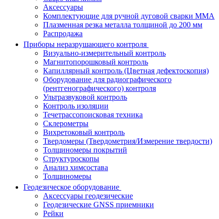
Аксессуары
Комплектующие для ручной дуговой сварки MMA
Плазменная резка металла толщиной до 200 мм
Распродажа
Приборы неразрушающего контроля
Визуально-измерительный контроль
Магнитопорошковый контроль
Капиллярный контроль (Цветная дефектоскопия)
Оборудование для радиографического
(рентгенографического) контроля
Ультразвуковой контроль
Контроль изоляции
Течетрассопоисковая техника
Склерометры
Вихретоковый контроль
Твердомеры (Твердометрия/Измерение твердости)
Толщиномеры покрытий
Структуроскопы
Анализ химсостава
Толщиномеры
Геодезическое оборудование
Аксессуары геодезические
Геодезические GNSS приемники
Рейки