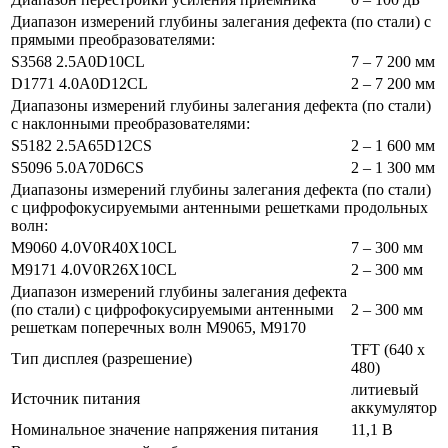
Диапазон измерений глубины залегания дефекта (по стали) с
прямыми преобразователями:
S3568 2.5A0D10CL
7 – 7 200 мм
D1771 4.0A0D12CL
2 – 7 200 мм
Диапазоны измерений глубины залегания дефекта (по стали)
с наклонными преобразователями:
S5182 2.5A65D12CS
2 – 1 600 мм
S5096 5.0A70D6CS
2 – 1 300 мм
Диапазоны измерений глубины залегания дефекта (по стали)
с цифрофокусируемыми антенными решетками продольных
волн:
М9060 4.0V0R40X10CL
7 – 300 мм
М9171 4.0V0R26X10CL
2 – 300 мм
Диапазон измерений глубины залегания дефекта
(по стали) с цифрофокусируемыми антенными
2 – 300 мм
решеткам поперечных волн М9065, M9170
TFT (640 x
Тип дисплея (разрешение)
480)
литиевый
Источник питания
аккумулятор
Номинальное значение напряжения питания
11,1 В