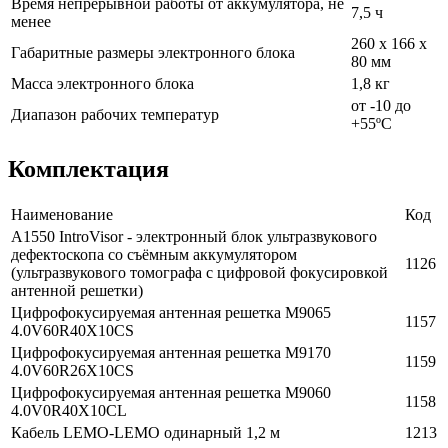
Время непрерывной работы от аккумулятора, не
7,5 ч
менее
260 х 166 х
Габаритные размеры электронного блока
80 мм
Масса электронного блока
1,8 кг
от -10 до
Диапазон рабочих температур
+55ºC
Комплектация
Наименование
Код
А1550 IntroVisor - электронный блок ультразвукового
дефектоскопа со съёмным аккумулятором
1126
(ультразвукового томографа с цифровой фокусировкой
антенной решетки)
Цифрофокусируемая антенная решетка М9065
1157
4.0V60R40X10CS
Цифрофокусируемая антенная решетка M9170
1159
4.0V60R26X10CS
Цифрофокусируемая антенная решетка М9060
1158
4.0V0R40X10CL
Кабель LEMO-LEMO одинарный 1,2 м
1213