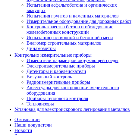
Испытания асфальтобетона и органических
вяжущих
Испытания грунтов и каменных материалов
Измерительное оборудование для дорожных работ
Контроль качества бетона и обследование
железобетонных конструкций
Испытания растворной и бетонной смеси
Влагомер строительных материалов
Динамометры
Контрольно измерительные приборы
Измерители параметров окружающей среды
Электроизмерительные приборы
Детекторы и кабелеискатели
Визуальный контроль
Радиоизмерительные приборы
Аксессуары для контрольно-измерительного
оборудования
Приборы теплового контроля
Тепловизоры
Установка для электроискрового легирования металлов
О компании
Наши покупатели
Новости